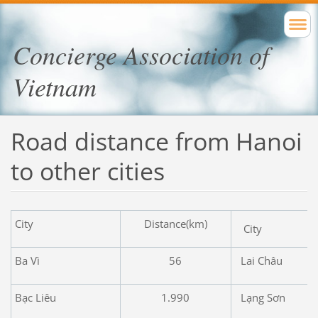
Concierge Association of
Vietnam
Road distance from Hanoi
to other cities
City
Distance(km)
City
Ba Vì
56
Lai Châu
Bạc Liêu
1.990
Lạng Sơn